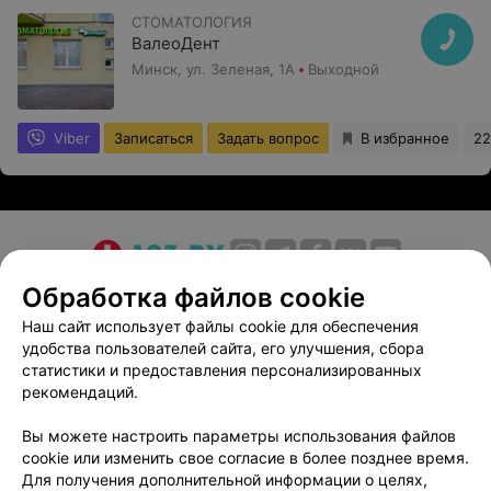
СТОМАТОЛОГИЯ
ВалеоДент
Минск, ул. Зеленая, 1А
Выходной
Viber
Записаться
Задать вопрос
В избранное
22
О проекте
Новости проекта
Размещение рекламы
Обработка файлов cookie
Медицинский маркетинг
Публичный договор
Наш сайт использует файлы cookie для обеспечения
удобства пользователей сайта, его улучшения, сбора
Пользовательское соглашение
Способы оплаты
статистики и предоставления персонализированных
Вакансии
Партнеры
рекомендаций.
Написать руководителю 103.by
Вы можете настроить параметры использования файлов
Написать в поддержку
cookie или изменить свое согласие в более позднее время.
Персональные настройки cookie
Для получения дополнительной информации о целях,