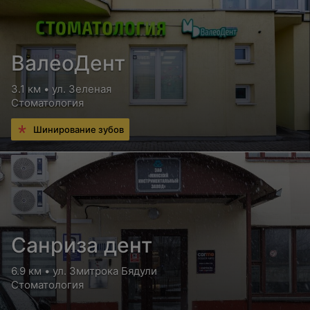
ВалеоДент
3.1 км • ул. Зеленая
Стоматология
Шинирование зубов
Санриза дент
6.9 км • ул. Змитрока Бядули
Стоматология