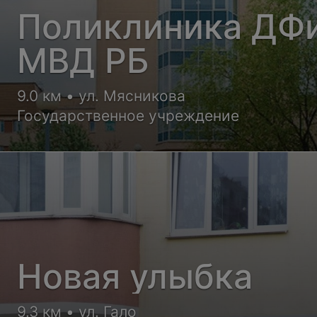
Поликлиника ДФ
МВД РБ
9.0 км • ул. Мясникова
Государственное учреждение
Новая улыбка
9.3 км • ул. Гало