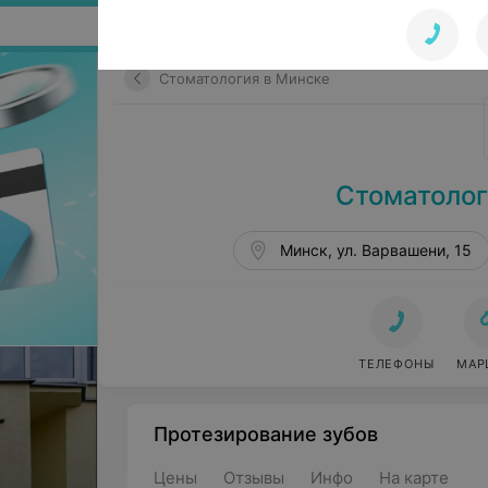
Поиск по сайту
Стоматология в Минске
Стоматолог
Минск, ул. Варвашени, 15
ТЕЛЕФОНЫ
МАР
Протезирование зубов
Цены
Отзывы
Инфо
На карте