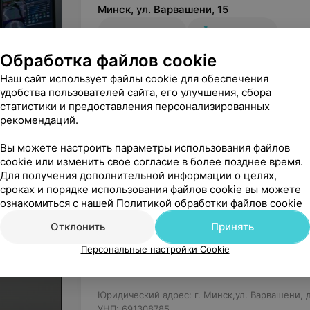
Минск, ул. Варвашени, 15
ВЫХОДНОЙ
МАРШРУТ
Обработка файлов cookie
Наш сайт использует файлы cookie для обеспечения
удобства пользователей сайта, его улучшения, сбора
Вы владелец?
Подключить он
статистики и предоставления персонализированных
рекомендаций.
Начните оказывать услу
вашим па
Вы можете настроить параметры использования файлов
cookie или изменить свое согласие в более позднее время.
Для получения дополнительной информации о целях,
сроках и порядке использования файлов cookie вы можете
ознакомиться с нашей
Нашли ошибку?
Политикой обработки файлов cookie
Отклонить
Принять
Персональные настройки Cookie
ООО «Инженерная компания»
Юридический адрес: г. Минск,ул. Варвашени, д.
УНП: 691308785