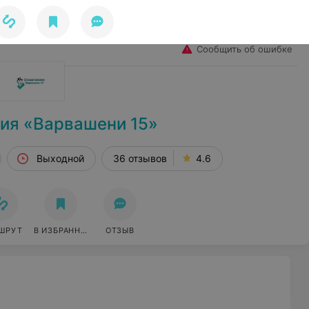
Избранное
Войти
Сообщить об ошибке
ия «Варвашени 15»
Выходной
36 отзывов
4.6
ШРУТ
В ИЗБРАННОЕ
ОТЗЫВ