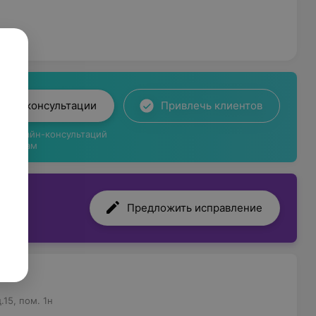
лайн-консультации
Привлечь клиентов
ги онлайн-консультаций
циентам
Предложить исправление
15, пом. 1н